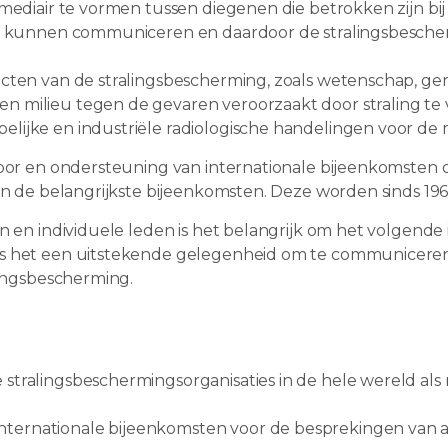
mediair te vormen tussen diegenen die betrokken zijn bij 
ar kunnen communiceren en daardoor de stralingsbescher
ecten van de stralingsbescherming, zoals wetenschap, g
 milieu tegen de gevaren veroorzaakt door straling te 
lijke en industriële radiologische handelingen voor de
voor en ondersteuning van internationale bijeenkomsten 
ijn de belangrijkste bijeenkomsten. Deze worden sinds 1
n en individuele leden is het belangrijk om het volgende
is het een uitstekende gelegenheid om te communiceren
alingsbescherming.
 stralingsbeschermingsorganisaties in de hele wereld als
nternationale bijeenkomsten voor de besprekingen van a