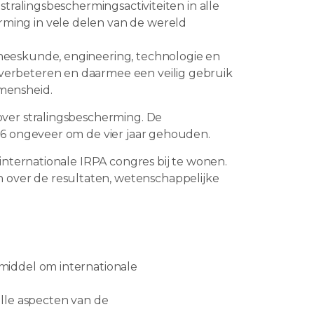
stralingsbeschermingsactiviteiten in alle
ming in vele delen van de wereld
eneeskunde, engineering, technologie en
verbeteren en daarmee een veilig gebruik
 mensheid.
over stralingsbescherming. De
966 ongeveer om de vier jaar gehouden.
 internationale IRPA congres bij te wonen.
 over de resultaten, wetenschappelijke
 middel om internationale
lle aspecten van de