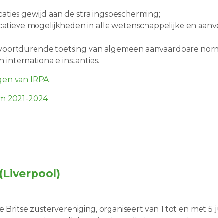
caties gewijd aan de stralingsbescherming;
tieve mogelijkheden in alle wetenschappelijke en aanver
e voortdurende toetsing van algemeen aanvaardbare nor
internationale instanties.
ingen van IRPA.
rm 2021-2024
(Liverpool)
ze Britse zustervereniging, organiseert van 1 tot en met 