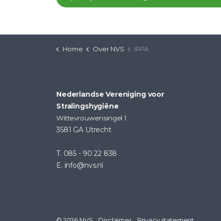
Home
Over NVS
IRPA
Nederlandse Vereniging voor
Stralingshygiëne
Wittevrouwensingel 1
3581 GA Utrecht
T. 085 - 90 22 838
E. info@nvs.nl
© 2026 NVS
Disclaimer
Privacy statement