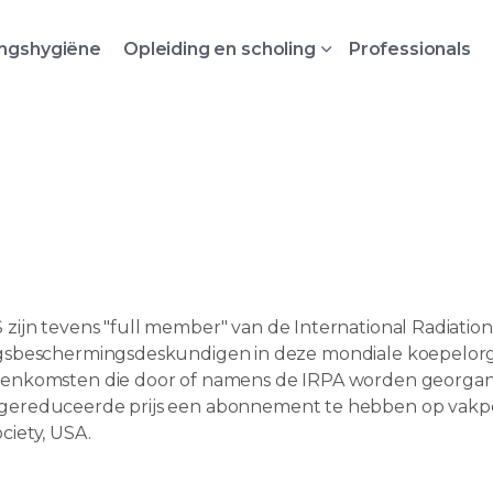
ingshygiëne
Opleiding en scholing
Professionals
jn tevens "full member" van de International Radiation 
gsbeschermingsdeskundigen in deze mondiale koepelorgan
enkomsten die door of namens de IRPA worden georgani
ereduceerde prijs een abonnement te hebben op vakperi
ociety, USA.