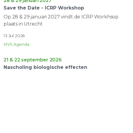
28 & 29 januari 2027
Save the Date - ICRP Workshop
Op 28 & 29 januari 2027 vindt de ICRP Workhsop
plaats in Utrecht
13 Jul 2026
NVS Agenda
21 & 22 september 2026
Nascholing biologische effecten
Op 21 & 22 september 2026 vind de nascholing
biologische effecten plaats bij de Jaarbeurs Utrecht
24 Jun 2026
NVS Agenda
18 september 2026
Veiligheidscultuur Intervisie | Utrecht -
OCHTEND