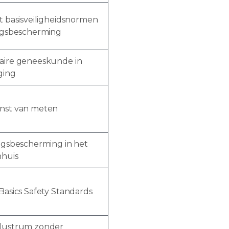
t basisveiligheidsnormen
ingsbescherming
aire geneeskunde in
ging
nst van meten
ingsbescherming in het
nhuis
Basics Safety Standards
lustrum zonder