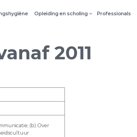
ingshygiëne
Opleiding en scholing
Professionals
anaf 2011
mmunicatie; (b) Over
heidscultuur