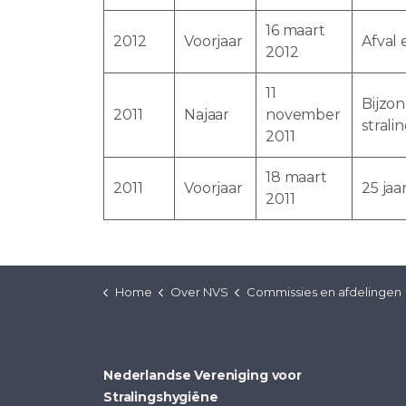
16 maart
2012
Voorjaar
Afval 
2012
11
Bijzo
2011
Najaar
november
strali
2011
18 maart
2011
Voorjaar
25 jaa
2011
Home
Over NVS
Commissies en afdelingen
Nederlandse Vereniging voor
Stralingshygiëne