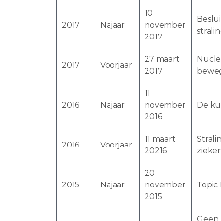
10
Beslui
2017
Najaar
november
stral
2017
27 maart
Nucle
2017
Voorjaar
2017
bewe
11
2016
Najaar
november
De ku
2016
11 maart
Stral
2016
Voorjaar
20216
zieke
20
2015
Najaar
november
Topic 
2015
Geen 