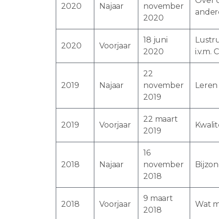
Over 
2020
Najaar
november
ander
2020
18 juni
Lustr
2020
Voorjaar
2020
i.v.m.
22
2019
Najaar
november
Leren
2019
22 maart
2019
Voorjaar
Kwalit
2019
16
2018
Najaar
november
Bijzon
2018
9 maart
2018
Voorjaar
Wat m
2018