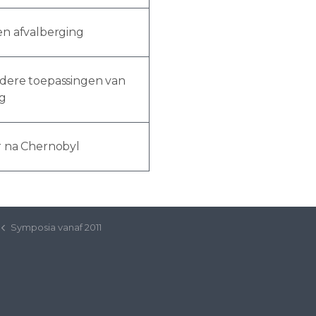
en afvalberging
ndere toepassingen van
ng
r na Chernobyl
Symposia vanaf 2011