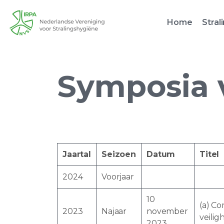
Home
Stral
Symposia v
Jaartal
Seizoen
Datum
Titel
2024
Voorjaar
10
(a) Co
2023
Najaar
november
veilig
2023