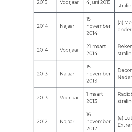
2015
Voorjaar
4 juni 2015
strali
15
(a) Me
2014
Najaar
november
onder
2014
21 maart
Reken
2014
Voorjaar
2014
stral
15
Decomm
2013
Najaar
november
Neder
2013
1 maart
Radiob
2013
Voorjaar
2013
stral
16
(a) Lu
2012
Najaar
november
Extre
2012