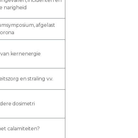
ongevallen, incidenten en
e narigheid
umsymposium, afgelast
 Corona
 van kernenergie
eitszorg en straling v.v.
dere dosimetri
et calamiteiten?