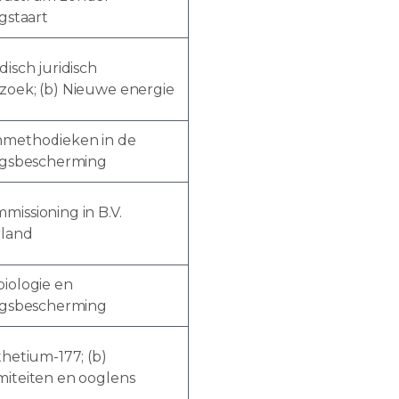
ngstaart
disch juridisch
zoek; (b) Nieuwe energie
methodieken in de
ingsbescherming
issioning in B.V.
land
iologie en
ingsbescherming
thetium-177; (b)
miteiten en ooglens