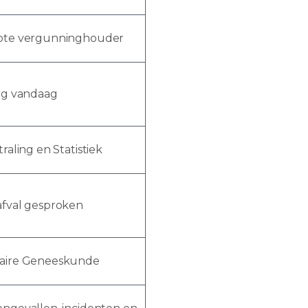
ote vergunninghouder
ing vandaag
traling en Statistiek
afval gesproken
aire Geneeskunde