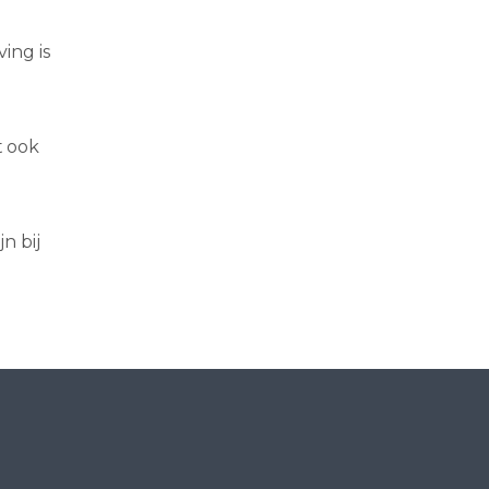
ing is
t ook
n bij