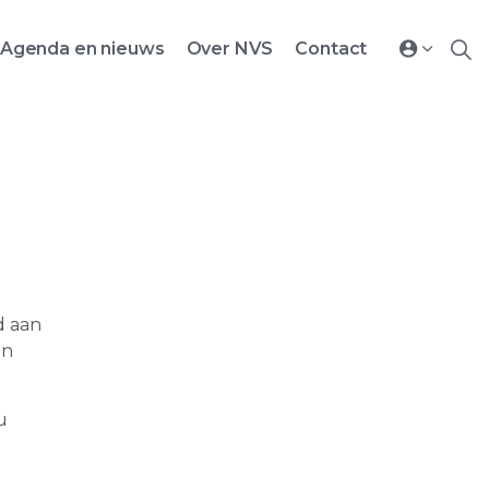
Agenda en nieuws
Over NVS
Contact
d aan
en
u