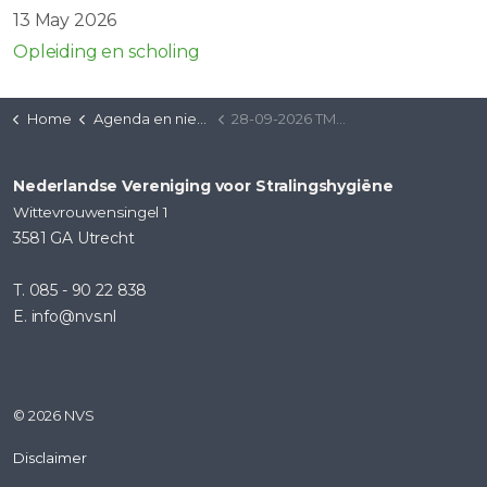
13 May 2026
Opleiding en scholing
Home
Agenda en nieuws
28-09-2026 TMS-THK-CBCT | Radboud UMC
Nederlandse Vereniging voor Stralingshygiëne
Wittevrouwensingel 1
3581 GA Utrecht
T. 085 - 90 22 838
E. info@nvs.nl
© 2026 NVS
Disclaimer