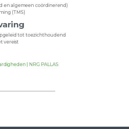
nd en algemeen coördinerend)
rming (TMS)
varing
opgeleid tot toezichthoudend
t vereist
aardigheden | NRG PALLAS