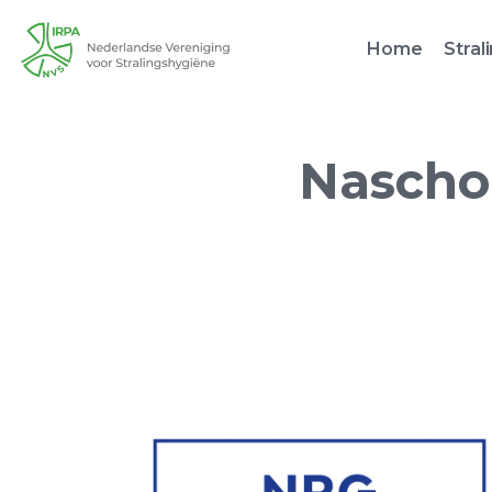
Home
Stral
Naschol