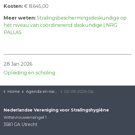
Kosten:
€ 8.645,00
Meer weten:
Stralingsbeschermingsdeskundige op
het niveau van coördinerend deskundige | NRG
PALLAS
28 Jan 2026
Opleiding en scholing
Home
Agenda en nieuws
02-09-2026 Opleiding SBD op het niveau van coördinerend deskundige (1)
Nederlandse Vereniging voor Stralingshygiëne
Wittevrouwensingel 1
3581 GA Utrecht